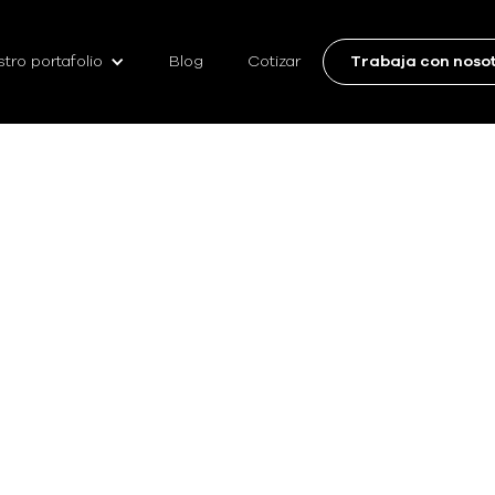
tro portafolio
Blog
Cotizar
Trabaja con noso
u empresa de seguridad?
El descanso de semana santa terminó y, c
No sé qué empresa de s
las reflexiones:
o empresa realmente segura? ¿Mi empre
reales o solo presencia física? Si tras es
momento de dejar de suponer y empezar 