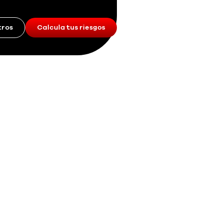
tros
Calcula tus riesgos
Informativos
on el regreso a la rutina, aparecen
eguridad elegir
¿Estuvo mi conjunto
sa de seguridad me dio reportes
e regreso a casa sigue con dudas, es el
a gestionar. Aquí le entregamos las