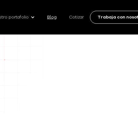
tro portafolio
Blog
Cotizar
Trabaja con noso